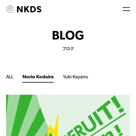
B
L
O
G
ブログ
ALL
Norio Kodaira
Yuki Kayano